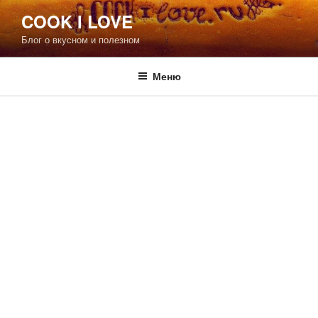
Перейти
COOK I LOVE
к
Блог о вкусном и полезном
содержимому
Меню