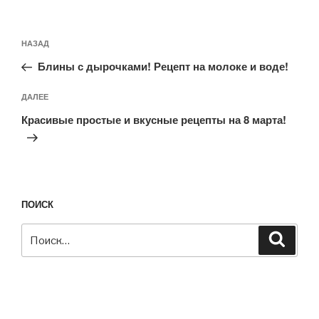
Навигация
Предыдущая
НАЗАД
по
запись:
записям
Блины с дырочками! Рецепт на молоке и воде!
Следующая
ДАЛЕЕ
запись
Красивые простые и вкусные рецепты на 8 марта!
ПОИСК
Искать:
Поиск