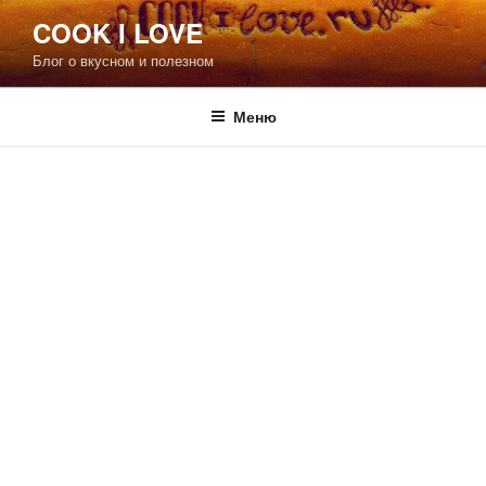
Перейти
COOK I LOVE
к
Блог о вкусном и полезном
содержимому
Меню