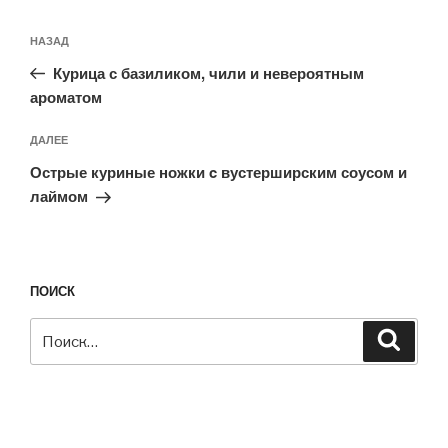
Навигация
Предыдущая
НАЗАД
по
запись:
записям
Курица с базиликом, чили и невероятным
ароматом
Следующая
ДАЛЕЕ
запись
Острые куриные ножки c вустерширским соусом и
лаймом
ПОИСК
Искать:
Поиск