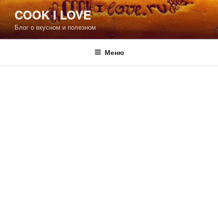
Перейти
COOK I LOVE
к
Блог о вкусном и полезном
содержимому
Меню