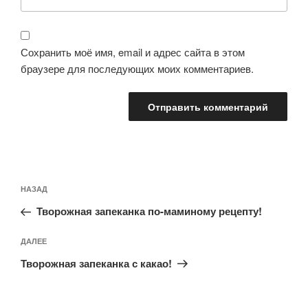
Сохранить моё имя, email и адрес сайта в этом
браузере для последующих моих комментариев.
Навигация
Предыдущая
НАЗАД
по
запись:
записям
Творожная запеканка по-маминому рецепту!
Следующая
ДАЛЕЕ
запись
Творожная запеканка с какао!