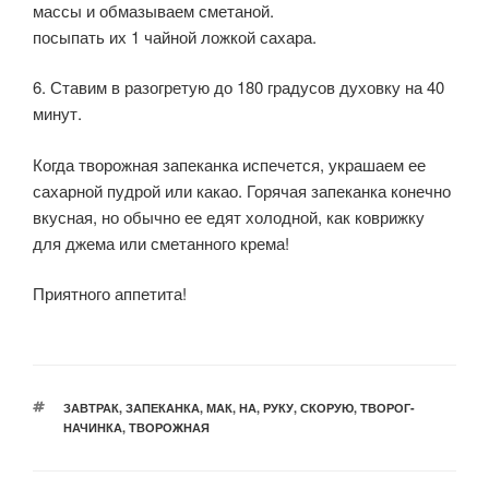
массы и обмазываем сметаной.
посыпать их 1 чайной ложкой сахара.
6. Ставим в разогретую до 180 градусов духовку на 40
минут.
Когда творожная запеканка испечется, украшаем ее
сахарной пудрой или какао. Горячая запеканка конечно
вкусная, но обычно ее едят холодной, как коврижку
для джема или сметанного крема!
Приятного аппетита!
МЕТКИ
ЗАВТРАК
,
ЗАПЕКАНКА
,
МАК
,
НА
,
РУКУ
,
СКОРУЮ
,
ТВОРОГ-
НАЧИНКА
,
ТВОРОЖНАЯ