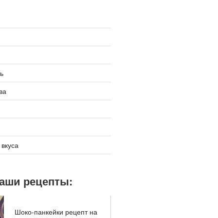
ь
ва
 вкуса
наши рецепты:
Шоко-панкейки рецепт на