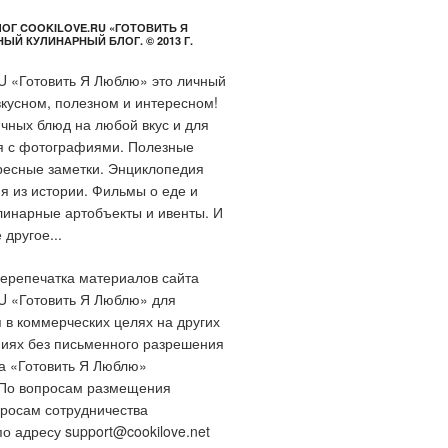
ОГ COOKILOVE.RU «ГОТОВИТЬ Я
Й КУЛИНАРНЫЙ БЛОГ. © 2013 Г.
 «Готовить Я Люблю» это личный
вкусном, полезном и интересном!
чных блюд на любой вкус и для
я с фотографиями. Полезные
ресные заметки. Энциклопедия
ия из истории. Фильмы о еде и
линарные артобъекты и ивенты. И
другое...
репечатка материалов сайта
 «Готовить Я Люблю» для
 в коммерческих целях на других
ниях без письменного разрешения
а «Готовить Я Люблю»
По вопросам размещения
росам сотрудничества
по адресу
support@cookilove.net