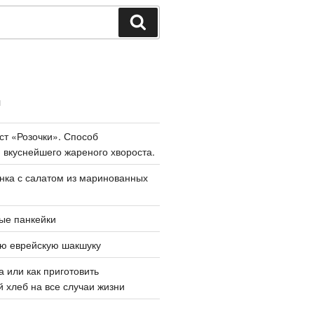
Поиск
И
ст «Розочки». Способ
 вкуснейшего жареного хвороста.
нка с салатом из маринованных
ые панкейки
ую еврейскую шакшуку
а или как приготовить
 хлеб на все случаи жизни