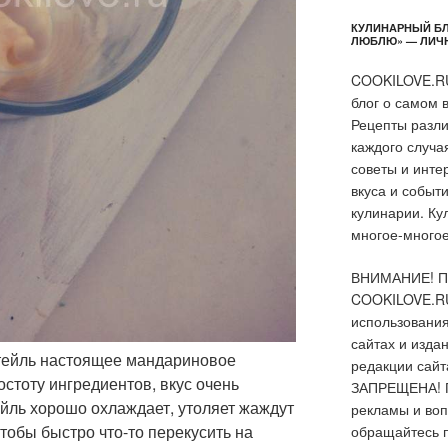
КУЛИНАРНЫЙ БЛ
ЛЮБЛЮ» — ЛИЧНЫ
COOKILOVE.RU
блог о самом 
Рецепты разли
каждого случа
советы и инте
вкуса и событ
кулинарии. Ку
многое-многое 
ВНИМАНИЕ! Пе
COOKILOVE.RU
использования
сайтах и изда
ейль настоящее мандариновое
редакции сайт
остоту ингредиентов, вкус очень
ЗАПРЕЩЕНА! 
ейль хорошо охлаждает, утоляет жаждут
рекламы и воп
чтобы быстро что-то перекусить на
обращайтесь 