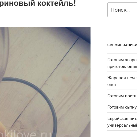
риновый коктейль!
Искать:
СВЕЖИЕ ЗАПИС
Готовим хворо
приготовления
Жареная пече
опят
Готовим постн
Готовим сытн
Еврейская пит
универсальный