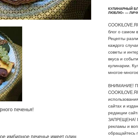
КУЛИНАРНЫЙ БЛ
ЛЮБЛЮ» — ЛИЧНЫ
COOKILOVE.RU
блог о самом 
Рецепты разли
каждого случа
советы и инте
вкуса и событ
кулинарии. Ку
многое-многое 
ВНИМАНИЕ! Пе
COOKILOVE.RU
использования
сайтах и изда
рного печенья!
редакции сайт
ЗАПРЕЩЕНА! 
рекламы и воп
обращайтесь 
ое имбирное печенье имеет один