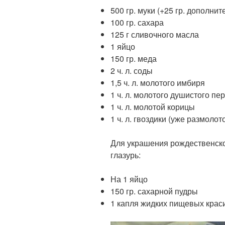
500 гр. муки (+25 гр. дополнит
100 гр. сахара
125 г сливочного масла
1 яйцо
150 гр. меда
2 ч. л. соды
1,5 ч. л. молотого имбиря
1 ч. л. молотого душистого пе
1 ч. л. молотой корицы
1 ч. л. гвоздики (уже размолот
Для украшения рождественско
глазурь:
На 1 яйцо
150 гр. сахарной пудры
1 капля жидких пищевых крас