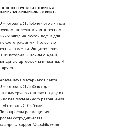
ОГ COOKILOVE.RU «ГОТОВИТЬ Я
Й КУЛИНАРНЫЙ БЛОГ. © 2013 Г.
 «Готовить Я Люблю» это личный
вкусном, полезном и интересном!
чных блюд на любой вкус и для
я с фотографиями. Полезные
ресные заметки. Энциклопедия
ия из истории. Фильмы о еде и
линарные артобъекты и ивенты. И
другое...
репечатка материалов сайта
 «Готовить Я Люблю» для
 в коммерческих целях на других
ниях без письменного разрешения
а «Готовить Я Люблю»
По вопросам размещения
росам сотрудничества
по адресу
support@cookilove.net