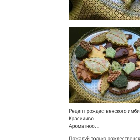
Рецепт рождественского имби
Красиииво…
Ароматноо…
Пожалуй только рождественск