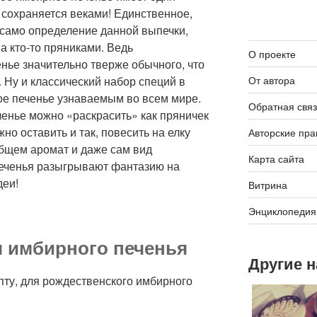
 сохраняется веками! Единственное,
о само определение данной выпечки,
 а кто-то пряниками. Ведь
О проекте
нье значительно тверже обычного, что
. Ну и классический набор специй в
От автора
ое печенье узнаваемым во всем мире.
Обратная связ
енье можно «раскрасить» как пряничек
но оставить и так, повесить на елку
Авторские пра
общем аромат и даже сам вид
Карта сайта
печенья разыгрывают фантазию на
деи!
Витрина
Энциклопедия
 имбирного печенья
Другие 
пту, для рождественского имбирного