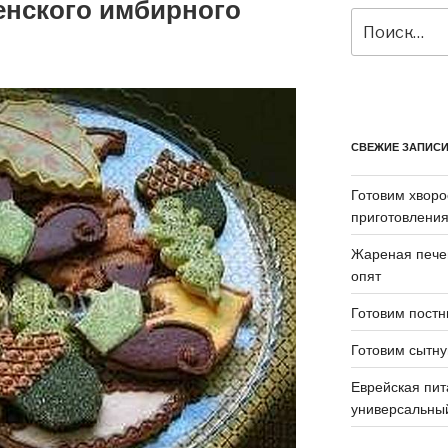
енского имбирного
Искать:
СВЕЖИЕ ЗАПИС
Готовим хворо
приготовления
Жареная пече
опят
Готовим постн
Готовим сытн
Еврейская пит
универсальный