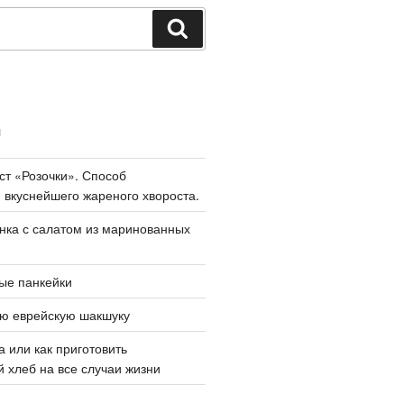
Поиск
И
ст «Розочки». Способ
 вкуснейшего жареного хвороста.
нка с салатом из маринованных
ые панкейки
ую еврейскую шакшуку
а или как приготовить
 хлеб на все случаи жизни