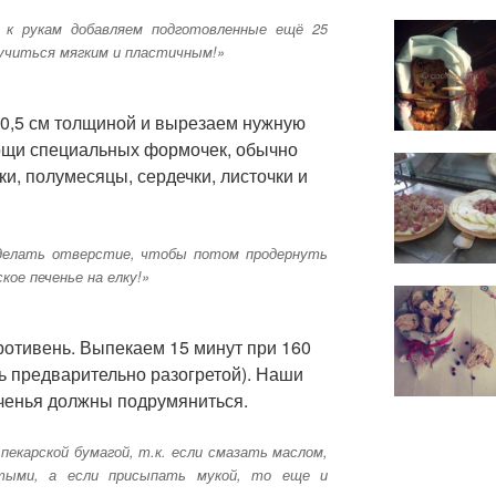
к рукам добавляем подготовленные ещё 25
учиться мягким и пластичным!»
 0,5 см толщиной и вырезаем нужную
ощи специальных формочек, обычно
чки, полумесяцы, сердечки, листочки и
оделать отверстие, чтобы потом продернуть
ое печенье на елку!»
ротивень. Выпекаем 15 минут при 160
ь предварительно разогретой). Наши
ченья должны подрумяниться.
екарской бумагой, т.к. если смазать маслом,
тыми, а если присыпать мукой, то еще и