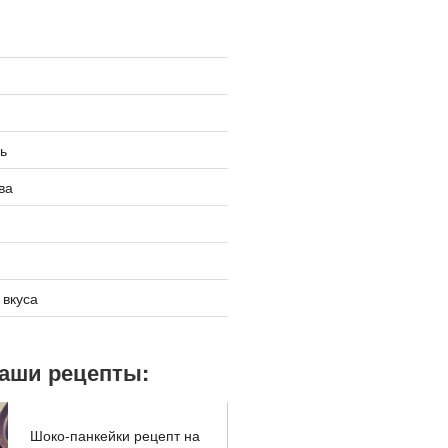
ь
ва
 вкуса
наши рецепты:
Шоко-панкейки рецепт на