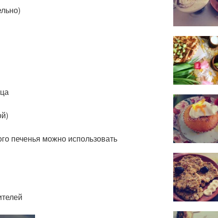
ельно)
рца
ой)
го печенья можно использовать
ителей