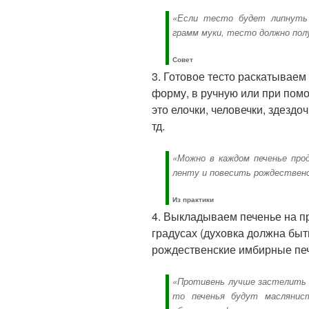
«Если тесто будет липнуть 
грамм муки, тесто должно пол
Совет
3. Готовое тесто раскатываем
форму, в ручную или при пом
это елочки, человечки, здездо
тд.
«Можно в каждом печенье пр
ленту и повесить рождественск
Из практики
4. Выкладываем печенье на п
градусах (духовка должна быт
рождественские имбирные пе
«Противень лучше застелить п
то печенья будут маслянис