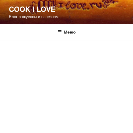
Перейти
COOK I LOVE
к
Блог о вкусном и полезном
содержимому
Меню