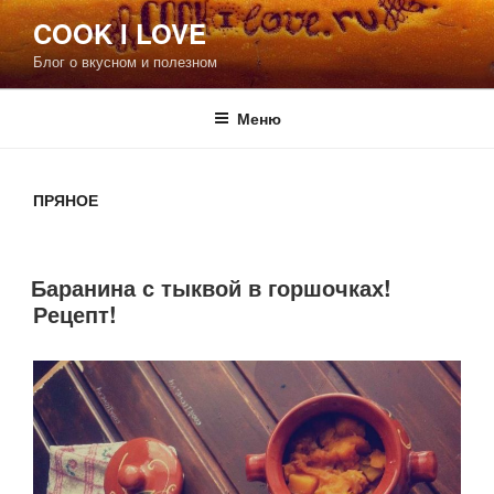
Перейти
COOK I LOVE
к
Блог о вкусном и полезном
содержимому
Меню
ПРЯНОЕ
Баранина с тыквой в горшочках!
Рецепт!