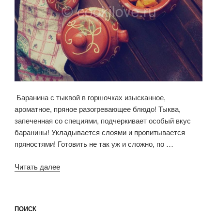
Баранина с тыквой в горшочках изысканное,
ароматное, пряное разогревающее блюдо! Тыква,
запеченная со специями, подчеркивает особый вкус
баранины! Укладывается слоями и пропитывается
пряностями! Готовить не так уж и сложно, по …
Читать далее
«Баранина
с
тыквой
в
ПОИСК
горшочках!